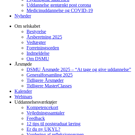
Uddannelse gentænkt post corona
Medicinuddannelse og COVID-19
Nyheder
Om selskabet
Bestyrelse
Årsberetning 2025
Vedtægter
Forretningsorden
Indmeldelse
Om DSMU
Årsmøde
DSMU Årsmøde 2025 – “At tage og give uddannelse”
Generalforsamling 2025
Tidligere Årsmøder
Tidligere MasterClasses
Kalender
Webinars
Uddannelsesværktøjer
Kompetencekort
Vejledningssamtaler
Feedback
12 tips til postgraduat læring
Er du ny UKYL?
Vurdering af refleksionsevnen