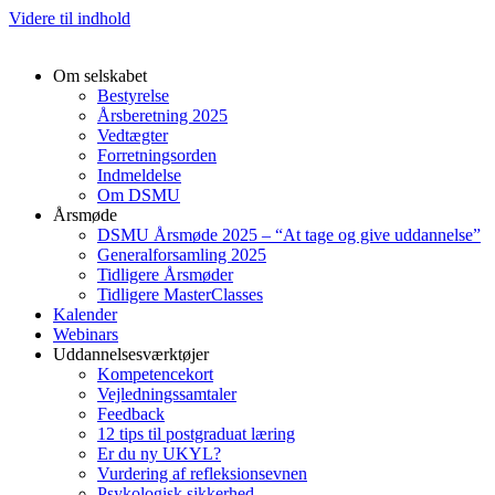
Videre til indhold
Om selskabet
Bestyrelse
Årsberetning 2025
Vedtægter
Forretningsorden
Indmeldelse
Om DSMU
Årsmøde
DSMU Årsmøde 2025 – “At tage og give uddannelse”
Generalforsamling 2025
Tidligere Årsmøder
Tidligere MasterClasses
Kalender
Webinars
Uddannelsesværktøjer
Kompetencekort
Vejledningssamtaler
Feedback
12 tips til postgraduat læring
Er du ny UKYL?
Vurdering af refleksionsevnen
Psykologisk sikkerhed