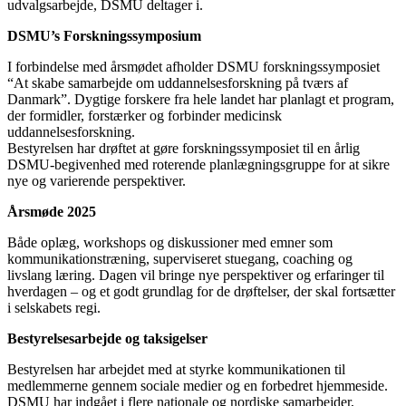
udvalgsarbejde, DSMU deltager i.
DSMU’s Forskningssymposium
I forbindelse med årsmødet afholder DSMU forskningssymposiet
“
At skabe samarbejde om uddannelsesforskning på tværs af
Danmark”. Dygtige forskere fra hele landet har planlagt et program,
der formidler, forstærker og forbinder medicinsk
uddannelsesforskning.
Bestyrelsen har drøftet at gøre forskningssymposiet til en årlig
DSMU-begivenhed med roterende planlægningsgruppe for at sikre
nye og varierende perspektiver.
Årsmø
de 2025
Både oplæg, workshops og diskussioner med emner som
kommunikationstr
æning, superviseret stuegang, coaching og
livslang læring. Dagen vil bringe nye perspektiver og erfaringer til
hverdagen – og et godt grundlag for de drøftelser, der skal fortsætter
i selskabets regi.
Bestyrelsesarbejde og taksigelser
Bestyrelsen har arbejdet med at styrke kommunikationen til
medlemmerne gennem sociale medier og en forbedret hjemmeside.
DSMU har indgået i flere nationale og nordiske samarbejder,