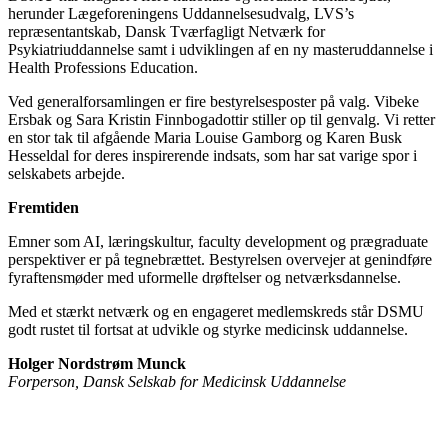
herunder Lægeforeningens Uddannelsesudvalg, LVS’s
repræsentantskab, Dansk Tværfagligt Netværk for
Psykiatriuddannelse samt i udviklingen af en ny masteruddannelse i
Health Professions Education.
Ved generalforsamlingen er fire bestyrelsesposter på valg. Vibeke
Ersbak og Sara Kristin Finnbogadottir stiller op til genvalg. Vi retter
en stor tak til afgående Maria Louise Gamborg og Karen Busk
Hesseldal for deres inspirerende indsats, som har sat varige spor i
selskabets arbejde.
Fremtiden
Emner som AI, læringskultur, faculty development og prægraduate
perspektiver er på tegnebrættet. Bestyrelsen overvejer at genindfø
re
fyraftensm
ø
der
med
uformelle dr
øftelser og netværksdannelse.
Med et stæ
rkt netv
ærk og en engageret medlemskreds står DSMU
godt rustet til fortsat at udvikle og styrke medicinsk uddannelse.
Holger Nordstrøm Munck
Forperson, Dansk Selskab for Medicinsk Uddannelse