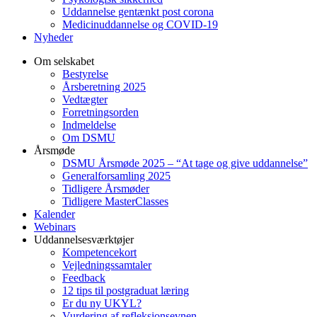
Uddannelse gentænkt post corona
Medicinuddannelse og COVID-19
Nyheder
Om selskabet
Bestyrelse
Årsberetning 2025
Vedtægter
Forretningsorden
Indmeldelse
Om DSMU
Årsmøde
DSMU Årsmøde 2025 – “At tage og give uddannelse”
Generalforsamling 2025
Tidligere Årsmøder
Tidligere MasterClasses
Kalender
Webinars
Uddannelsesværktøjer
Kompetencekort
Vejledningssamtaler
Feedback
12 tips til postgraduat læring
Er du ny UKYL?
Vurdering af refleksionsevnen