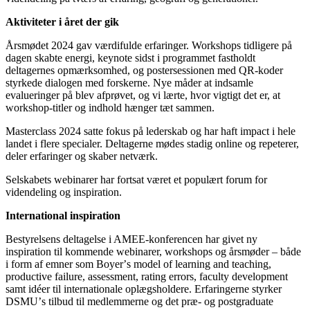
Aktiviteter i året der gik
Årsmødet 2024 gav værdifulde erfaringer. Workshops tidligere på
dagen skabte energi, keynote sidst i programmet fastholdt
deltagernes opmærksomhed, og postersessionen med QR-koder
styrkede dialogen med forskerne. Nye måder at indsamle
evalueringer på blev afprøvet, og vi lærte, hvor vigtigt det er, at
workshop-titler og indhold hænger tæt sammen.
Masterclass 2024 satte fokus på lederskab og har haft impact i hele
landet i flere specialer. Deltagerne mødes stadig online og repeterer,
deler erfaringer og skaber netværk.
Selskabets webinarer har fortsat været et populært forum for
videndeling og inspiration.
International inspiration
Bestyrelsens deltagelse i AMEE-konferencen har givet ny
inspiration til kommende webinarer, workshops og årsmø
der
– både
i form af emner som Boyer
’
s model of learning and teaching,
p
roductive
failure, assessment, rating errors, faculty development
samt id
é
er til internationale oplægsholdere. Erfaringerne styrker
DSMU
’
s tilbud til medlemmerne og det præ- og postgraduate