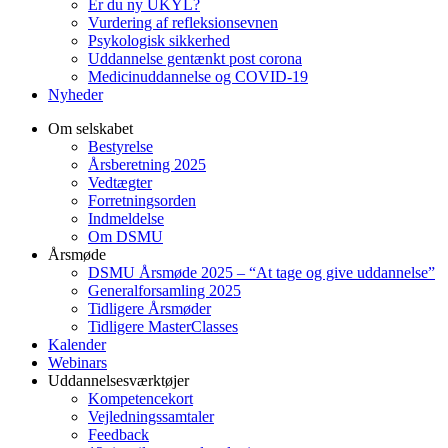
Er du ny UKYL?
Vurdering af refleksionsevnen
Psykologisk sikkerhed
Uddannelse gentænkt post corona
Medicinuddannelse og COVID-19
Nyheder
Om selskabet
Bestyrelse
Årsberetning 2025
Vedtægter
Forretningsorden
Indmeldelse
Om DSMU
Årsmøde
DSMU Årsmøde 2025 – “At tage og give uddannelse”
Generalforsamling 2025
Tidligere Årsmøder
Tidligere MasterClasses
Kalender
Webinars
Uddannelsesværktøjer
Kompetencekort
Vejledningssamtaler
Feedback