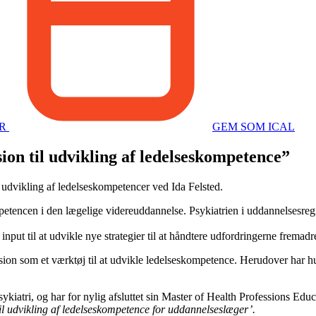
ER
GEM SOM ICAL
n til udvikling af ledelseskompetence”
udvikling af ledelseskompetencer ved Ida Felsted.
mpetencen i den lægelige videreuddannelse. Psykiatrien i uddannelsesre
nput til at udvikle nye strategier til at håndtere udfordringerne fremadr
ksion som et værktøj til at udvikle ledelseskompetence. Herudover har
tri, og har for nylig afsluttet sin Master of Health Professions Educa
il udvikling af ledelseskompetence for uddannelseslæger’.