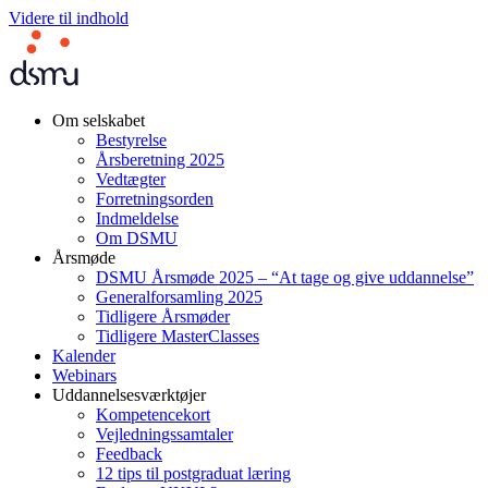
Videre til indhold
Om selskabet
Bestyrelse
Årsberetning 2025
Vedtægter
Forretningsorden
Indmeldelse
Om DSMU
Årsmøde
DSMU Årsmøde 2025 – “At tage og give uddannelse”
Generalforsamling 2025
Tidligere Årsmøder
Tidligere MasterClasses
Kalender
Webinars
Uddannelsesværktøjer
Kompetencekort
Vejledningssamtaler
Feedback
12 tips til postgraduat læring