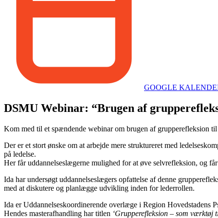
GOOGLE KALEND
DSMU Webinar: “Brugen af grupperefleksio
Kom med til et spændende webinar om brugen af grupperefleksion til 
Der er et stort ønske om at arbejde mere struktureret med ledelsesko
på ledelse.
Her får uddannelseslægerne mulighed for at øve selvrefleksion, og får i
Ida har undersøgt uddannelseslægers opfattelse af denne grupperefle
med at diskutere og planlægge udvikling inden for lederrollen.
Ida er Uddannelseskoordinerende overlæge i Region Hovedstadens Psykia
Hendes masterafhandling har titlen
‘Grupperefleksion – som værktøj t