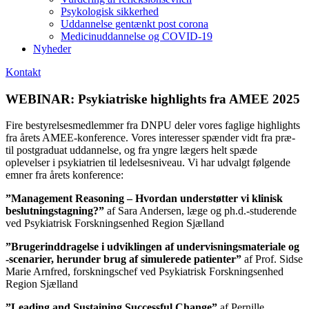
Psykologisk sikkerhed
Uddannelse gentænkt post corona
Medicinuddannelse og COVID-19
Nyheder
Kontakt
WEBINAR: Psykiatriske highlights fra AMEE 2025
Fire bestyrelsesmedlemmer fra DNPU deler vores faglige highlights
fra årets AMEE-konference. Vores interesser spænder vidt fra præ-
til postgraduat uddannelse, og fra yngre lægers helt spæde
oplevelser i psykiatrien til ledelsesniveau. Vi har udvalgt følgende
emner fra årets konference:
”Management Reasoning – Hvordan understøtter vi klinisk
beslutningstagning?”
af Sara Andersen, læge og ph.d.-studerende
ved Psykiatrisk Forskningsenhed Region Sjælland
”
Brugerinddragelse i udviklingen af undervisningsmateriale og
-scenarier, herunder brug af simulerede patienter
”
af Prof. Sidse
Marie Arnfred, forskningschef ved Psykiatrisk Forskningsenhed
Region Sjælland
”
Leading and Sustaining Successful Change
”
af Pernille