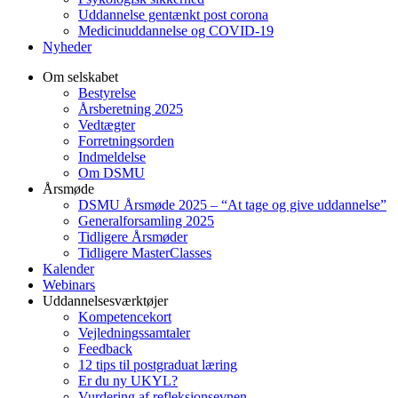
Uddannelse gentænkt post corona
Medicinuddannelse og COVID-19
Nyheder
Om selskabet
Bestyrelse
Årsberetning 2025
Vedtægter
Forretningsorden
Indmeldelse
Om DSMU
Årsmøde
DSMU Årsmøde 2025 – “At tage og give uddannelse”
Generalforsamling 2025
Tidligere Årsmøder
Tidligere MasterClasses
Kalender
Webinars
Uddannelsesværktøjer
Kompetencekort
Vejledningssamtaler
Feedback
12 tips til postgraduat læring
Er du ny UKYL?
Vurdering af refleksionsevnen