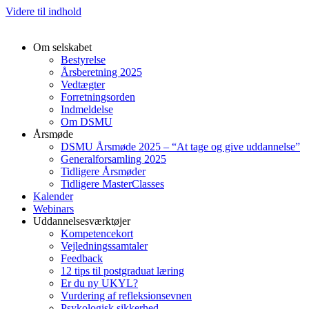
Videre til indhold
Om selskabet
Bestyrelse
Årsberetning 2025
Vedtægter
Forretningsorden
Indmeldelse
Om DSMU
Årsmøde
DSMU Årsmøde 2025 – “At tage og give uddannelse”
Generalforsamling 2025
Tidligere Årsmøder
Tidligere MasterClasses
Kalender
Webinars
Uddannelsesværktøjer
Kompetencekort
Vejledningssamtaler
Feedback
12 tips til postgraduat læring
Er du ny UKYL?
Vurdering af refleksionsevnen
Psykologisk sikkerhed