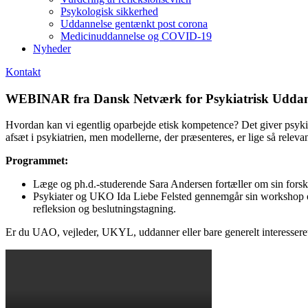
Psykologisk sikkerhed
Uddannelse gentænkt post corona
Medicinuddannelse og COVID-19
Nyheder
Kontakt
WEBINAR fra Dansk Netværk for Psykiatrisk Uddann
Hvordan kan vi egentlig oparbejde etisk kompetence? Det giver psyki
afsæt i psykiatrien, men modellerne, der præsenteres, er lige så relevan
Programmet:
Læge og ph.d.-studerende Sara Andersen fortæller om sin forsk
Psykiater og UKO Ida Liebe Felsted gennemgår sin workshop om et
refleksion og beslutningstagning.
Er du UAO, vejleder, UKYL, uddanner eller bare generelt interesseret i