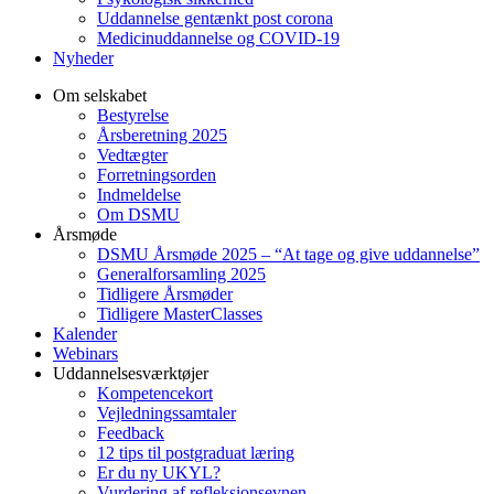
Uddannelse gentænkt post corona
Medicinuddannelse og COVID-19
Nyheder
Om selskabet
Bestyrelse
Årsberetning 2025
Vedtægter
Forretningsorden
Indmeldelse
Om DSMU
Årsmøde
DSMU Årsmøde 2025 – “At tage og give uddannelse”
Generalforsamling 2025
Tidligere Årsmøder
Tidligere MasterClasses
Kalender
Webinars
Uddannelsesværktøjer
Kompetencekort
Vejledningssamtaler
Feedback
12 tips til postgraduat læring
Er du ny UKYL?
Vurdering af refleksionsevnen