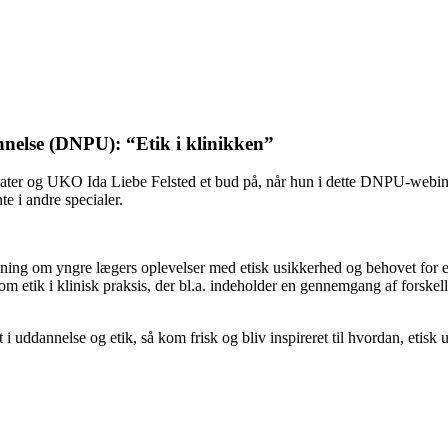
else (DNPU): “Etik i klinikken”
ater og UKO Ida Liebe Felsted et bud på, når hun i dette DNPU-webinar
te i andre specialer.
ning om yngre lægers oplevelser med etisk usikkerhed og behovet for 
ik i klinisk praksis, der bl.a. indeholder en gennemgang af forskellige 
 uddannelse og etik, så kom frisk og bliv inspireret til hvordan, etisk