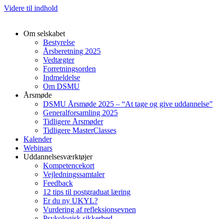
Videre til indhold
Om selskabet
Bestyrelse
Årsberetning 2025
Vedtægter
Forretningsorden
Indmeldelse
Om DSMU
Årsmøde
DSMU Årsmøde 2025 – “At tage og give uddannelse”
Generalforsamling 2025
Tidligere Årsmøder
Tidligere MasterClasses
Kalender
Webinars
Uddannelsesværktøjer
Kompetencekort
Vejledningssamtaler
Feedback
12 tips til postgraduat læring
Er du ny UKYL?
Vurdering af refleksionsevnen
Psykologisk sikkerhed