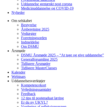
Uddannelse gentænkt post corona
Medicinuddannelse og COVID-19
Nyheder
Om selskabet
Bestyrelse
Årsberetning 2025
Vedtægter
Forretningsorden
Indmeldelse
Om DSMU
Årsmøde
DSMU Årsmøde 2025 – “At tage og give uddannelse”
Generalforsamling 2025
Tidligere Årsmøder
Tidligere MasterClasses
Kalender
Webinars
Uddannelsesværktøjer
Kompetencekort
Vejledningssamtaler
Feedback
12 tips til postgraduat læring
Er du ny UKYL?
Vurdering af refleksionsevnen