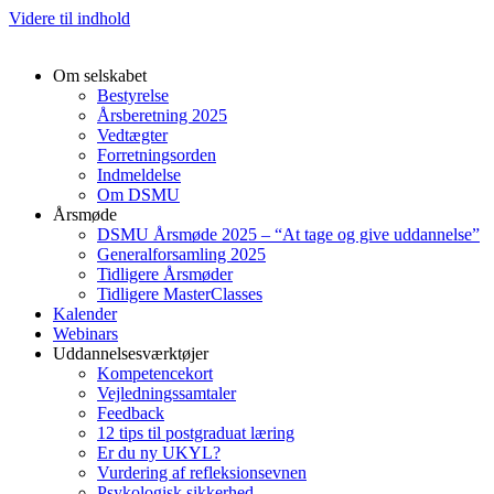
Videre til indhold
Om selskabet
Bestyrelse
Årsberetning 2025
Vedtægter
Forretningsorden
Indmeldelse
Om DSMU
Årsmøde
DSMU Årsmøde 2025 – “At tage og give uddannelse”
Generalforsamling 2025
Tidligere Årsmøder
Tidligere MasterClasses
Kalender
Webinars
Uddannelsesværktøjer
Kompetencekort
Vejledningssamtaler
Feedback
12 tips til postgraduat læring
Er du ny UKYL?
Vurdering af refleksionsevnen
Psykologisk sikkerhed