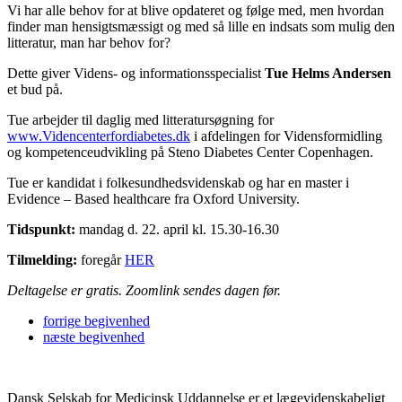
Vi har alle behov for at blive opdateret og følge med, men hvordan
finder man hensigtsmæssigt og med så lille en indsats som mulig den
litteratur, man har behov for?
Dette giver Videns- og informationsspecialist
Tue Helms Andersen
et bud på.
Tue arbejder til daglig med litteratursøgning for
www.Videncenterfordiabetes.dk
i afdelingen for Vidensformidling
og kompetenceudvikling på Steno Diabetes Center Copenhagen.
Tue er kandidat i folkesundhedsvidenskab og har en master i
Evidence – Based healthcare fra Oxford University.
Tidspunkt:
mandag d. 22. april kl. 15.30-16.30
Tilmelding:
foregår
HER
Deltagelse er gratis. Zoomlink sendes dagen før.
forrige
begivenhed
næste
begivenhed
Dansk Selskab for Medicinsk Uddannelse er et lægevidenskabeligt