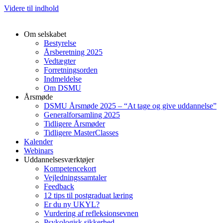
Videre til indhold
Om selskabet
Bestyrelse
Årsberetning 2025
Vedtægter
Forretningsorden
Indmeldelse
Om DSMU
Årsmøde
DSMU Årsmøde 2025 – “At tage og give uddannelse”
Generalforsamling 2025
Tidligere Årsmøder
Tidligere MasterClasses
Kalender
Webinars
Uddannelsesværktøjer
Kompetencekort
Vejledningssamtaler
Feedback
12 tips til postgraduat læring
Er du ny UKYL?
Vurdering af refleksionsevnen
Psykologisk sikkerhed