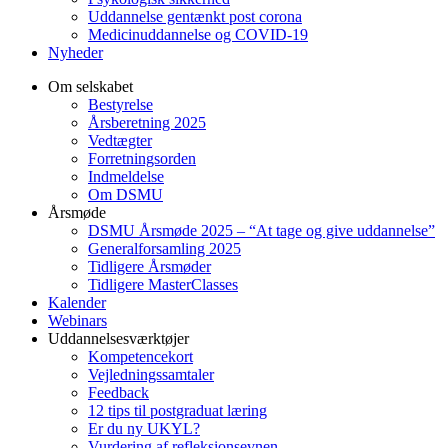
Uddannelse gentænkt post corona
Medicinuddannelse og COVID-19
Nyheder
Om selskabet
Bestyrelse
Årsberetning 2025
Vedtægter
Forretningsorden
Indmeldelse
Om DSMU
Årsmøde
DSMU Årsmøde 2025 – “At tage og give uddannelse”
Generalforsamling 2025
Tidligere Årsmøder
Tidligere MasterClasses
Kalender
Webinars
Uddannelsesværktøjer
Kompetencekort
Vejledningssamtaler
Feedback
12 tips til postgraduat læring
Er du ny UKYL?
Vurdering af refleksionsevnen